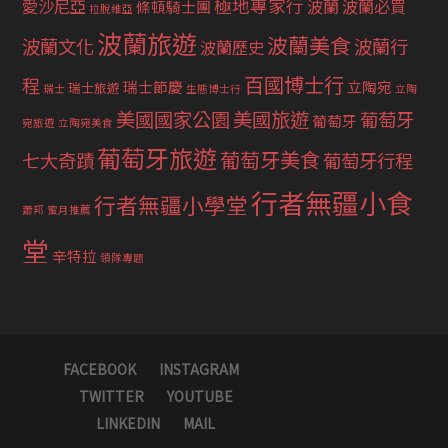
極地專家行
愛沙尼亞
波蘭
波蘭必買
條頓騎士團
拉脫維亞
波蘭旅遊
波蘭美食
波蘭文化
波蘭行
波蘭歷史
百國博士行
程
瑞士節慶
立陶宛
瑞士旅遊
瑞士
生態博士行
立陶
美國國家公園
美國旅遊
葡萄牙
葡萄牙
宛旅遊
立陶宛美食
葡萄牙旅遊
葡萄牙美食
七大奇蹟
葡萄牙行程
行者無疆小食
行者無疆小學堂
蕭邦
蜜月推薦
堂
辛特拉
領隊專題
FACEBOOK
INSTAGRAM
TWITTER
YOUTUBE
LINKEDIN
MAIL