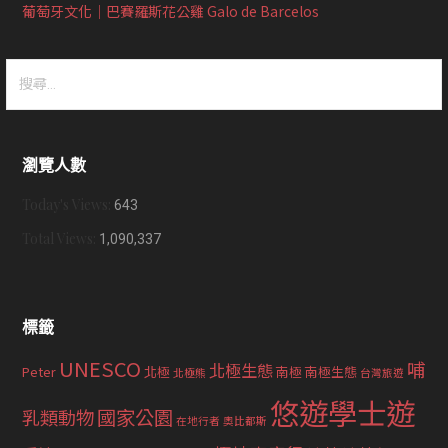
葡萄牙文化｜巴賽羅斯花公雞 Galo de Barcelos
搜
尋
關
鍵
瀏覽人數
字:
Today's Views:
643
Total Views:
1,090,337
標籤
UNESCO
哺
北極生態
Peter
北極
南極
南極生態
北極熊
台灣旅遊
悠遊學士遊
國家公園
乳類動物
在地行者
奧比都斯