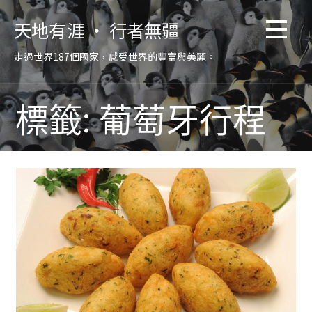
跳
天地有涯 ‧ 行者無疆
至
主
走過世界187個國家，感受世界的豐富與美麗。
要
內
容
標籤: 葡萄牙行程