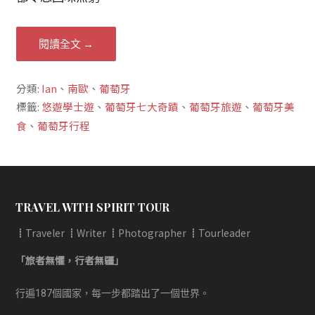
閱讀全文 →
分類:
Ian
、
南歐
、
葡萄牙
標籤:
悠遊學士遊
、
葡萄牙七大奇蹟
、
葡萄牙旅遊
、
葡萄牙美
食
、
葡萄牙行程
TRAVEL WITH SPIRIT TOUR
┋Traveler ┋Writer ┋Photographer ┋Tourleader
「旅者無懼，行者無疆」
行遍187個國家，每一步都踏出了一個世界。