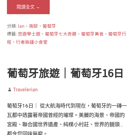
閱讀全文 →
分類:
Ian
、
南歐
、
葡萄牙
標籤:
悠遊學士遊
、
葡萄牙七大奇蹟
、
葡萄牙美食
、
葡萄牙行
程
、
行者無疆小食堂
葡萄牙旅遊｜葡萄牙16日
Travelerian
葡萄牙16日｜ 從大航海時代到現在，葡萄牙的一磚一
瓦都中透露著帝國曾經的璀璨。美麗的海景、帝國的
宮殿、聯合國世界遺產、純樸小村莊、世界的鏡頭…
都令您回味無窮。