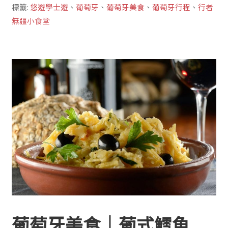
標籤:
悠遊學士遊
、
葡萄牙
、
葡萄牙美食
、
葡萄牙行程
、
行者
無疆小食堂
葡萄牙美食｜葡式鱈魚