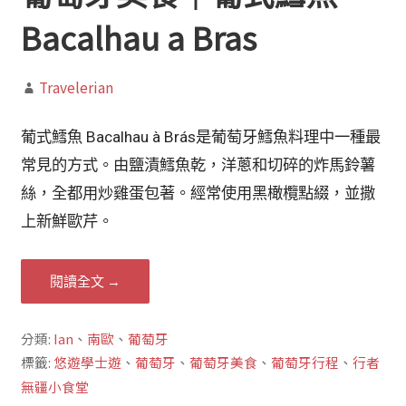
Bacalhau a Bras
Travelerian
葡式鱈魚 Bacalhau à Brás是葡萄牙鱈魚料理中一種最
常見的方式。由鹽漬鱈魚乾，洋蔥和切碎的炸馬鈴薯
絲，全都用炒雞蛋包著。經常使用黑橄欖點綴，並撒
上新鮮歐芹。
閱讀全文 →
分類:
Ian
、
南歐
、
葡萄牙
標籤:
悠遊學士遊
、
葡萄牙
、
葡萄牙美食
、
葡萄牙行程
、
行者
無疆小食堂