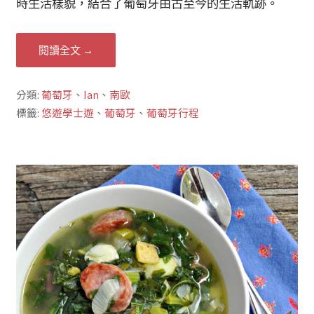
時生活樣貌，結合了葡萄牙由古至今的生活軌跡。
閱讀全文 →
分類:
葡萄牙
、
Ian
、
南歐
標籤:
悠遊學士遊
、
葡萄牙
、
葡萄牙行程