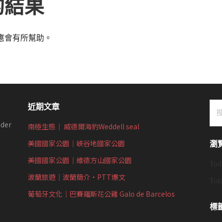
的結果
應會有所幫助。
搜
近期文章
尋
der
南極生態｜ 威德爾海豹Weddell seal
關
鍵
美國國家公園｜峽谷地國家公園
瀏
字:
美國國家公園｜維德方山國家公園
Tod
波蘭旅遊｜波蘭簡介‧PTT爆文
Tot
葡萄牙文化｜巴賽羅斯花公雞 Galo de Barcelos
標