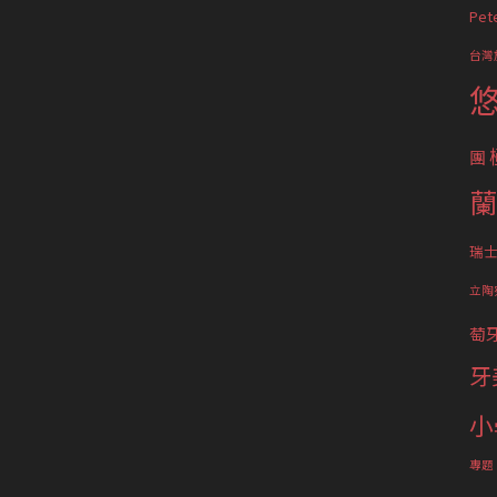
Pet
台灣
團
蘭
瑞
立陶
萄
牙
小
專題