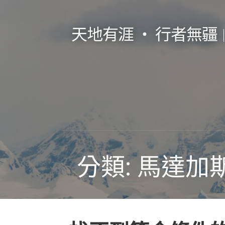
跳
至
天地有涯 ‧ 行者無疆
主
要
內
容
分類: 馬達加