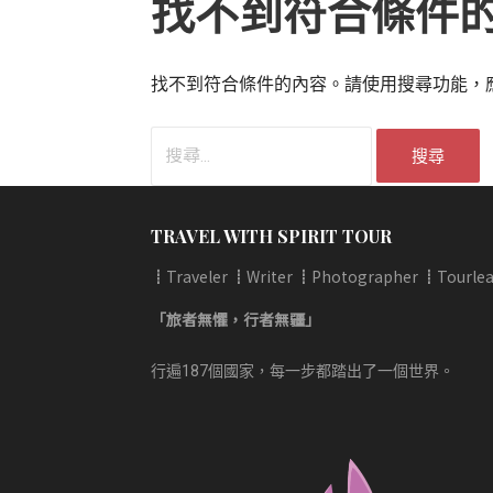
找不到符合條件
找不到符合條件的內容。請使用搜尋功能，
搜
尋
關
鍵
TRAVEL WITH SPIRIT TOUR
字:
┋Traveler ┋Writer ┋Photographer ┋Tourlea
「旅者無懼，行者無疆」
行遍187個國家，每一步都踏出了一個世界。