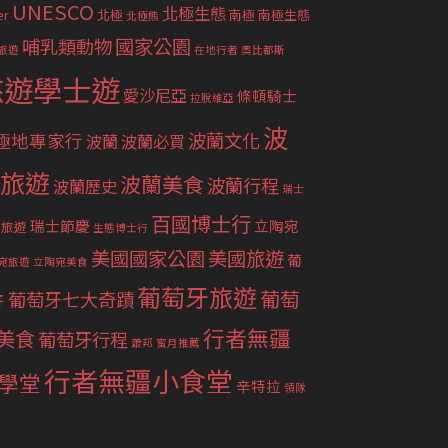
UNESCO
北極生態
er
北極
南極
南極生態
北極熊
國家公園
哺乳類動物
旅遊
在地行者
奧比都斯
悠遊學士遊
愛沙尼亞
條頓騎士
拉脫維亞
波
波蘭文化
極地專家行
波蘭
波蘭必買
旅遊
波蘭美食
波蘭行程
波蘭歷史
瑞士
百國博士行
瑞士節慶
立陶宛
士旅遊
生態博士行
美國國家公園
美國旅遊
葡
宛旅遊
立陶宛美食
葡萄牙旅遊
葡萄
葡萄牙七大奇蹟
牙
行者無疆
美食
葡萄牙行程
蕭邦
蜜月推薦
行者無疆小食堂
學堂
辛特拉
領隊