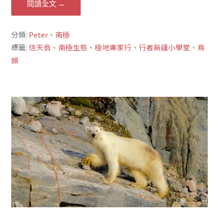
閱讀全文 →
分類:
Peter
、
南極
標籤:
信天翁
、
南極生態
、
極地專家行
、
行者無疆小學堂
、
鳥
類