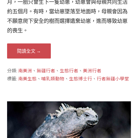
月，一胎只會生下一隻幼崽，幼崽會與母親共同生活
約五個月。有時，當幼崽墜落至地面時，母親會因為
不願意爬下安全的樹而選擇遺棄幼崽，進而導致幼崽
的喪生。
閱讀全文 →
分類:
南美洲
、
無疆行者
、
生態行者
、
美洲行者
標籤:
南美生態
、
哺乳類動物
、
生態博士行
、
行者無疆小學堂