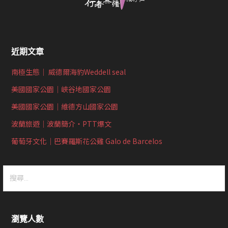
近期文章
南極生態｜ 威德爾海豹Weddell seal
美國國家公園｜峽谷地國家公園
美國國家公園｜維德方山國家公園
波蘭旅遊｜波蘭簡介‧PTT爆文
葡萄牙文化｜巴賽羅斯花公雞 Galo de Barcelos
搜
尋
關
鍵
瀏覽人數
字: