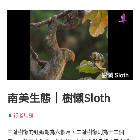
南美生態｜樹懶Sloth
行者無疆
三趾樹懶的妊娠期為六個月，二趾樹懶則為十二個