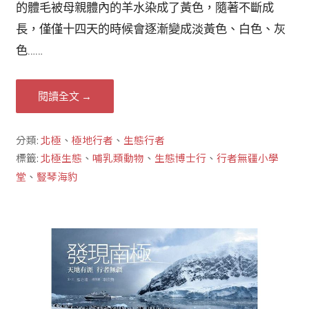
的體毛被母親體內的羊水染成了黃色，隨著不斷成
長，僅僅十四天的時候會逐漸變成淡黃色、白色、灰
色……
閱讀全文 →
分類:
北極
、
極地行者
、
生態行者
標籤:
北極生態
、
哺乳類動物
、
生態博士行
、
行者無疆小學
堂
、
豎琴海豹