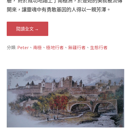
驗， 終於成功地踏上了南極洲，於是她的美就被流傳
開來，讓靈魂中有勇敢基因的人得以一親芳澤。
閱讀全文 →
分類:
Peter
、
南極
、
極地行者
、
無疆行者
、
生態行者