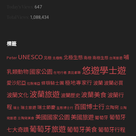
Today's Views:
647
Total Views:
1,088,434
標籤
UNESCO
哺
北極生態
Peter
北極
南極
南極生態
北極熊
台灣旅遊
悠遊學士遊
國家公園
乳類動物
在地行者
奧比都斯
極地專家行
愛沙尼亞
波蘭
波蘭必買
條頓騎士團
拉脫維亞
波蘭旅遊
波蘭美食
波蘭文化
波蘭行
波蘭歷史
百國博士行
程
瑞士節慶
立陶宛
瑞士旅遊
瑞士
生態博士行
立陶
美國國家公園
美國旅遊
葡萄牙
葡萄牙
宛旅遊
立陶宛美食
葡萄牙旅遊
葡萄牙美食
七大奇蹟
葡萄牙行程