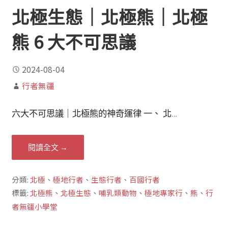
北極生態｜北極熊｜北極
熊 6 大不可思議
2024-08-04
行者無疆
六大不可思議｜北極熊的神奇運律 一、 北…
閱讀全文 →
分類:
北極
、
極地行者
、
生態行者
、
百國行者
標籤:
北極熊
、
北極生態
、
哺乳類動物
、
極地專家行
、
熊
、
行
者無疆小學堂