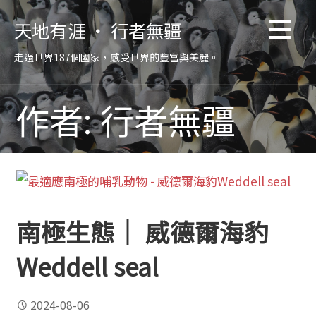
跳
天地有涯 ‧ 行者無疆
至
主
走過世界187個國家，感受世界的豐富與美麗。
要
內
容
作者: 行者無疆
南極生態｜ 威德爾海豹
Weddell seal
2024-08-06