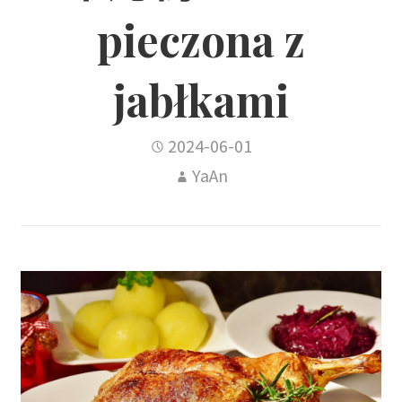
pieczona z
jabłkami
2024-06-01
YaAn