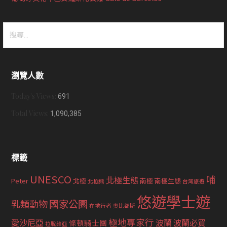
搜
尋
關
鍵
瀏覽人數
字:
Today's Views:
691
Total Views:
1,090,385
標籤
UNESCO
哺
北極生態
Peter
北極
南極
南極生態
北極熊
台灣旅遊
悠遊學士遊
國家公園
乳類動物
在地行者
奧比都斯
極地專家行
愛沙尼亞
波蘭
波蘭必買
條頓騎士團
拉脫維亞