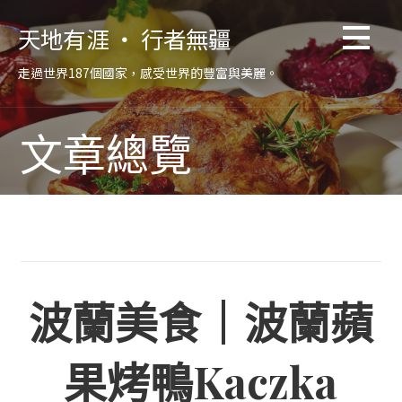
跳
天地有涯 ‧ 行者無疆
至
主
走過世界187個國家，感受世界的豐富與美麗。
要
內
容
文章總覽
波蘭美食｜波蘭蘋
果烤鴨Kaczka