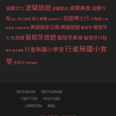
波蘭旅遊
波蘭美食
波蘭文化
波蘭行
波蘭歷史
百國博士行
程
瑞士節慶
立陶宛
瑞士旅遊
瑞士
生態博士行
立陶
美國國家公園
美國旅遊
葡萄牙
葡萄牙
宛旅遊
立陶宛美食
葡萄牙旅遊
葡萄牙美食
七大奇蹟
葡萄牙行程
行者無疆小食
行者無疆小學堂
蕭邦
蜜月推薦
堂
辛特拉
領隊專題
FACEBOOK
INSTAGRAM
TWITTER
YOUTUBE
LINKEDIN
MAIL