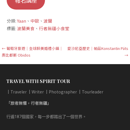
報名講座
分類:
Yaan
、
中歐
、
波蘭
標籤:
波蘭美食
、
行者無疆小食堂
文
← 葡萄牙旅遊｜全球醉美婚禮小鎮｜
愛沙尼亞歷史｜帕茲Konstantin Päts
奧比都斯 Obidos
→
章
導
覽
TRAVEL WITH SPIRIT TOUR
┋Traveler ┋Writer ┋Photographer ┋Tourleader
「旅者無懼，行者無疆」
行遍187個國家，每一步都踏出了一個世界。