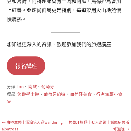
豆和薄荷，阿特連茹會有羊肉和南瓜，馬德拉島會加
上紅薯。亞速爾群島更是特別，這道菜用火山地熱慢
慢燜熟。
想知道更深入的資訊，歡迎參加我們的旅遊講座
報名講座
分類:
Ian
、
南歐
、
葡萄牙
標籤:
悠遊學士遊
、
葡萄牙旅遊
、
葡萄牙美食
、
行者無疆小食
堂
文
← 南極生態｜漂泊信天翁wandering
葡萄牙旅遊｜七大奇蹟｜傑羅尼莫斯
albatross
修道院 →