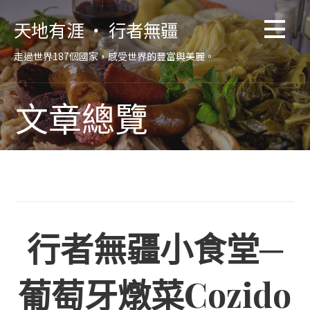
跳
天地有涯 ‧ 行者無疆
至
主
走過世界187個國家，感受世界的豐富與美麗。
要
內
容
文章總覽
行者無疆小食堂─
葡萄牙燉菜Cozido