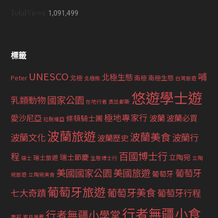
Total Views:
1,091,499
標籤
UNESCO
哺
北極生態
Peter
北極
南極
南極生態
北極熊
台灣旅遊
悠遊學士遊
國家公園
乳類動物
在地行者
奧比都斯
極地專家行
愛沙尼亞
波蘭
波蘭必買
條頓騎士團
拉脫維亞
波蘭旅遊
波蘭美食
波蘭文化
波蘭行
波蘭歷史
百國博士行
程
瑞士節慶
立陶宛
瑞士旅遊
瑞士
生態博士行
立陶
美國國家公園
美國旅遊
葡萄牙
葡萄牙
宛旅遊
立陶宛美食
葡萄牙旅遊
葡萄牙美食
七大奇蹟
葡萄牙行程
行者無疆小食
行者無疆小學堂
蕭邦
蜜月推薦