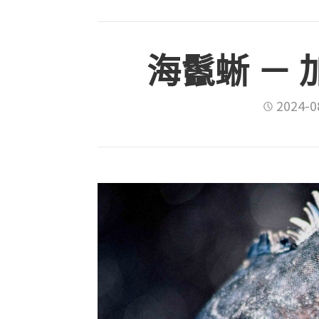
海鬣蜥 －
2024-0