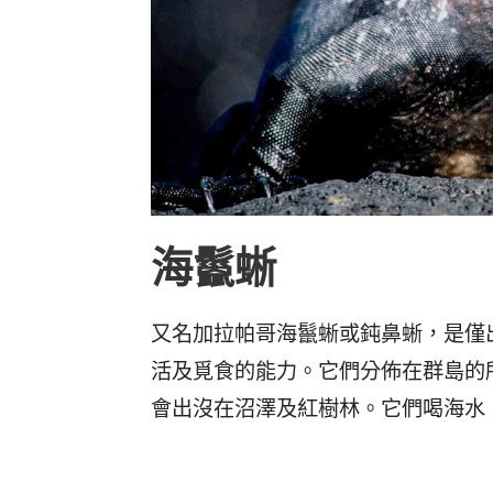
海鬣蜥
又名加拉帕哥海鬣蜥或鈍鼻蜥，是僅
活及覓食的能力。它們分佈在群島的
會出沒在沼澤及紅樹林。它們喝海水