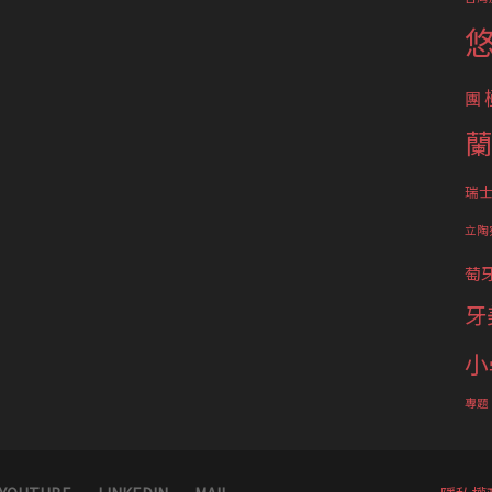
團
蘭
瑞
立陶
萄
牙
小
專題