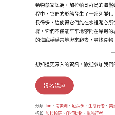
動物學家認為，加拉帕哥群島的海鬣
程中，它們的形態發生了一系列變化
長得多，這使得它們能在水裡隨心所
樣，它們不僅能牢牢地攀附在岸邊的
的海底穩穩當地爬來爬去，尋找食物
想知道更深入的資訊，歡迎參加我們
報名講座
分類:
Ian
、
南美洲
、
厄瓜多
、
生態行者
、
美
標籤:
加拉帕哥
、
爬行動物
、
生態行者