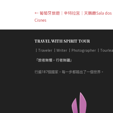
文
← 葡萄牙旅遊｜辛特拉宮｜天鵝廳Sala dos
Cisnes
章
導
TRAVEL WITH SPIRIT TOUR
覽
┋Traveler ┋Writer ┋Photographer ┋Tourlea
「旅者無懼，行者無疆」
行遍187個國家，每一步都踏出了一個世界。