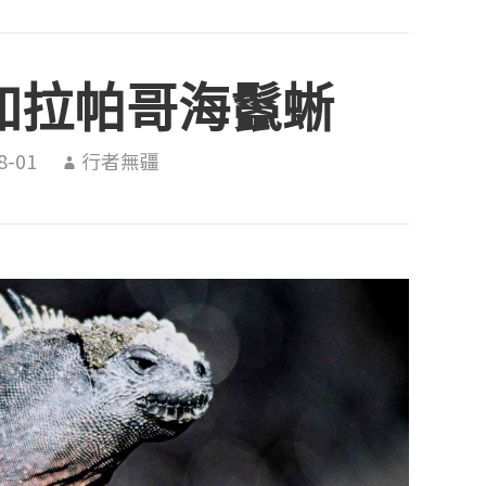
 加拉帕哥海鬣蜥
8-01
行者無疆