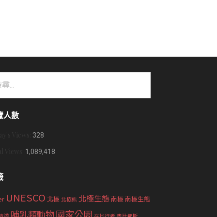
覽人數
ay's Views:
328
al Views:
1,089,418
籤
UNESCO
北極生態
er
北極
南極
南極生態
北極熊
國家公園
哺乳類動物
旅遊
在地行者
奧比都斯