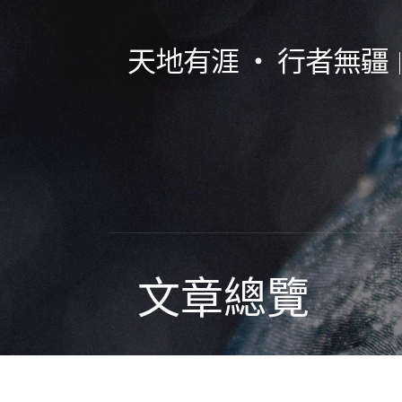
跳
至
天地有涯 ‧ 行者無疆
主
要
內
容
文章總覽