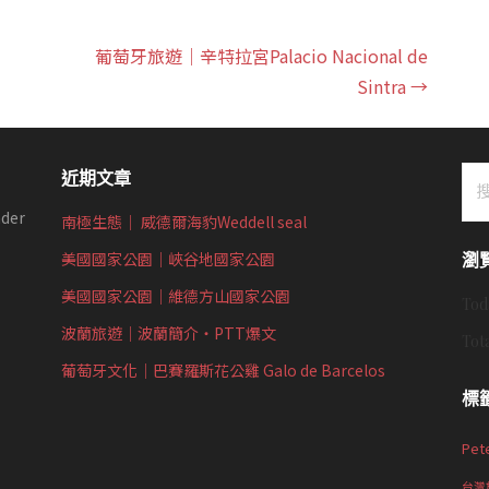
葡萄牙旅遊｜辛特拉宮Palacio Nacional de
Sintra →
搜
近期文章
尋
der
南極生態｜ 威德爾海豹Weddell seal
關
鍵
美國國家公園｜峽谷地國家公園
瀏
字:
美國國家公園｜維德方山國家公園
Tod
波蘭旅遊｜波蘭簡介‧PTT爆文
Tot
葡萄牙文化｜巴賽羅斯花公雞 Galo de Barcelos
標
Pet
台灣