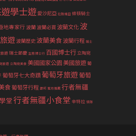
悠遊學士遊
愛沙尼亞
條頓騎士
拉脫維亞
波
波蘭文化
極地專家行
波蘭
波蘭必買
旅遊
波蘭美食
波蘭行程
波蘭歷史
瑞士
百國博士行
瑞士節慶
立陶宛
士旅遊
生態博士行
美國國家公園
美國旅遊
葡
宛旅遊
立陶宛美食
葡萄牙旅遊
葡萄
葡萄牙七大奇蹟
牙
行者無疆
美食
葡萄牙行程
蕭邦
蜜月推薦
行者無疆小食堂
學堂
辛特拉
領隊