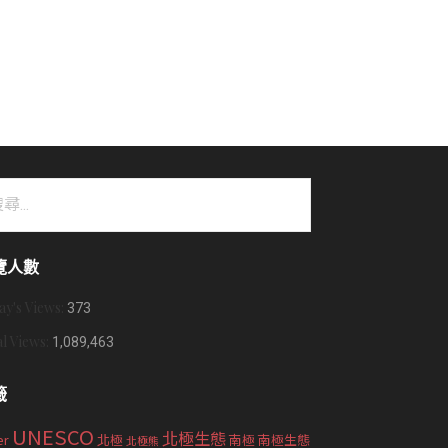
覽人數
ay's Views:
373
al Views:
1,089,463
籤
UNESCO
北極生態
er
北極
南極
南極生態
北極熊