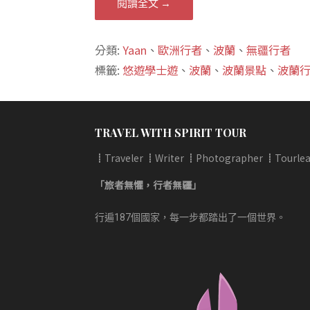
閱讀全文 →
分類:
Yaan
、
歐洲行者
、
波蘭
、
無疆行者
標籤:
悠遊學士遊
、
波蘭
、
波蘭景點
、
波蘭
TRAVEL WITH SPIRIT TOUR
┋Traveler ┋Writer ┋Photographer ┋Tourlea
「旅者無懼，行者無疆」
行遍187個國家，每一步都踏出了一個世界。