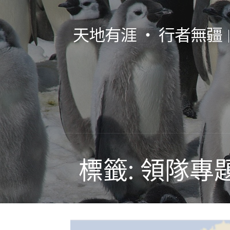
跳
至
天地有涯 ‧ 行者無疆
主
要
內
容
標籤: 領隊專