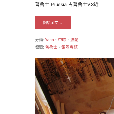
普魯士 Prussia 古普魯士V.S近…
閱讀全文 →
分類:
Yaan
、
中歐
、
波蘭
標籤:
普魯士
、
領隊專題