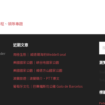
行程
、
領隊專題
搜
近期文章
尋
der
南極生態｜ 威德爾海豹Weddell seal
關
鍵
美國國家公園｜峽谷地國家公園
瀏
字:
美國國家公園｜維德方山國家公園
Tod
波蘭旅遊｜波蘭簡介‧PTT爆文
Tot
葡萄牙文化｜巴賽羅斯花公雞 Galo de Barcelos
標
Pet