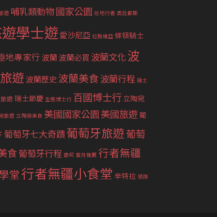
國家公園
哺乳類動物
旅遊
在地行者
奧比都斯
悠遊學士遊
愛沙尼亞
條頓騎士
拉脫維亞
波
波蘭文化
極地專家行
波蘭
波蘭必買
旅遊
波蘭美食
波蘭行程
波蘭歷史
瑞士
百國博士行
瑞士節慶
立陶宛
士旅遊
生態博士行
美國國家公園
美國旅遊
葡
宛旅遊
立陶宛美食
葡萄牙旅遊
葡萄
葡萄牙七大奇蹟
牙
行者無疆
美食
葡萄牙行程
蕭邦
蜜月推薦
行者無疆小食堂
學堂
辛特拉
領隊