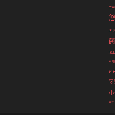
台灣
團
蘭
瑞
立陶
萄
牙
小
專題