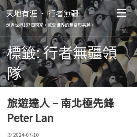
跳
天地有涯 ‧ 行者無疆
至
主
走過世界187個國家，感受世界的豐富與美麗。
要
內
容
標籤: 行者無疆領
隊
旅遊達人 – 南北極先鋒
Peter Lan
2024-07-10