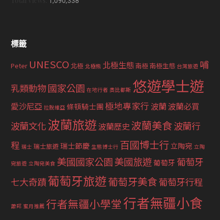
Total Views:
1,090,338
標籤
UNESCO
哺
北極生態
Peter
北極
南極
南極生態
北極熊
台灣旅遊
悠遊學士遊
國家公園
乳類動物
在地行者
奧比都斯
極地專家行
愛沙尼亞
波蘭
波蘭必買
條頓騎士團
拉脫維亞
波蘭旅遊
波蘭美食
波蘭文化
波蘭行
波蘭歷史
百國博士行
程
瑞士節慶
立陶宛
瑞士旅遊
瑞士
生態博士行
立陶
美國國家公園
美國旅遊
葡萄牙
葡萄牙
宛旅遊
立陶宛美食
葡萄牙旅遊
葡萄牙美食
七大奇蹟
葡萄牙行程
行者無疆小食
行者無疆小學堂
蕭邦
蜜月推薦