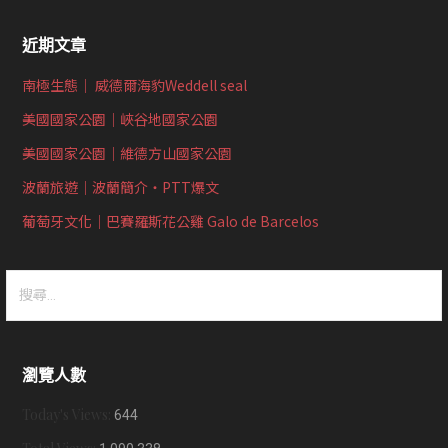
近期文章
南極生態｜ 威德爾海豹Weddell seal
美國國家公園｜峽谷地國家公園
美國國家公園｜維德方山國家公園
波蘭旅遊｜波蘭簡介‧PTT爆文
葡萄牙文化｜巴賽羅斯花公雞 Galo de Barcelos
搜
尋
關
鍵
瀏覽人數
字:
Today's Views:
644