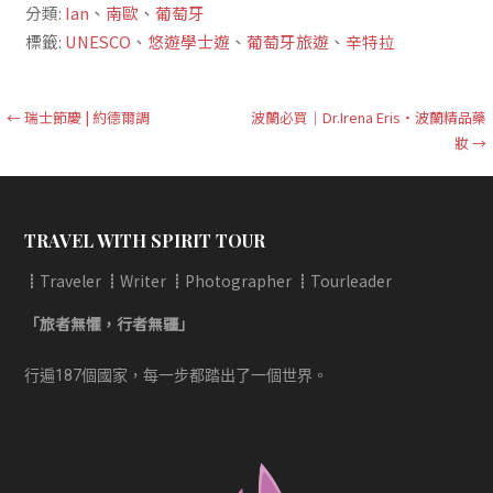
分類:
Ian
、
南歐
、
葡萄牙
標籤:
UNESCO
、
悠遊學士遊
、
葡萄牙旅遊
、
辛特拉
文
← 瑞士節慶 | 約德爾調
波蘭必買｜Dr.Irena Eris‧波蘭精品藥
妝 →
章
導
覽
TRAVEL WITH SPIRIT TOUR
┋Traveler ┋Writer ┋Photographer ┋Tourleader
「旅者無懼，行者無疆」
行遍187個國家，每一步都踏出了一個世界。