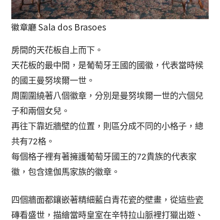
徽章廳 Sala dos Brasoes
房間的天花板自上而下。
天花板的最中間，是葡萄牙王國的國徽，代表當時候
的國王曼努埃爾一世。
周圍圍繞著八個徽章，分別是曼努埃爾一世的六個兒
子和兩個女兒。
再往下靠近牆壁的位置，則區分成不同的小格子，總
共有72格。
每個格子裡有著擁護葡萄牙國王的72貴族的代表家
徽，包含達伽馬家族的徽章。
四個牆面都鑲嵌著精細藍白青花瓷的壁畫，從這些瓷
磚看盛世，描繪當時皇室在辛特拉山脈裡打獵出遊、