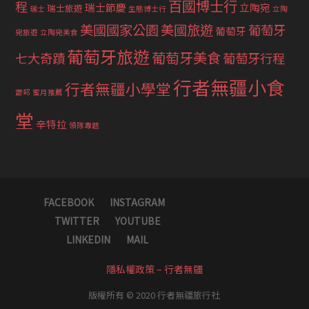
百國博士行
程
瑞士節慶
立陶宛
瑞士旅遊
瑞士
生態博士行
立陶
美國國家公園
美國旅遊
葡萄牙
葡萄牙
宛旅遊
立陶宛美食
葡萄牙旅遊
葡萄牙美食
七大奇蹟
葡萄牙行程
行者無疆小食
行者無疆小學堂
蕭邦
蜜月推薦
堂
辛特拉
領隊專題
FACEBOOK
INSTAGRAM
TWITTER
YOUTUBE
LINKEDIN
MAIL
隱私權政策 – 行者無疆
版權所有 © 2020 行者無疆旅行社