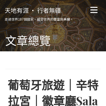
跳
天地有涯 ‧ 行者無疆
至
主
走過世界187個國家，感受世界的豐富與美麗。
要
內
容
文章總覽
葡萄牙旅遊｜辛特
拉宮｜徽章廳Sala