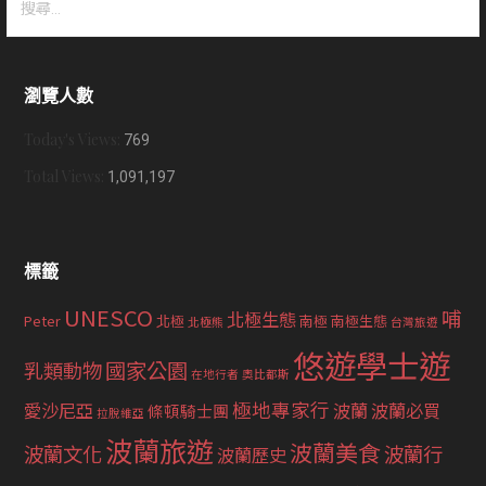
尋
關
鍵
瀏覽人數
字:
Today's Views:
769
Total Views:
1,091,197
標籤
UNESCO
哺
北極生態
Peter
北極
南極
南極生態
北極熊
台灣旅遊
悠遊學士遊
國家公園
乳類動物
在地行者
奧比都斯
極地專家行
愛沙尼亞
波蘭
波蘭必買
條頓騎士團
拉脫維亞
波蘭旅遊
波蘭美食
波蘭文化
波蘭行
波蘭歷史