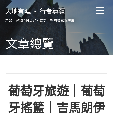
跳
天地有涯 ‧ 行者無疆
至
主
走過世界187個國家，感受世界的豐富與美麗。
要
內
容
文章總覽
葡萄牙旅遊｜葡萄
牙搖籃｜吉馬朗伊