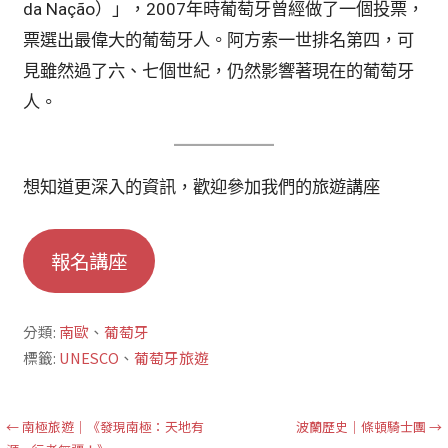
da Nação）」，2007年時葡萄牙曾經做了一個投票，
票選出最偉大的葡萄牙人。阿方索一世排名第四，可
見雖然過了六、七個世紀，仍然影響著現在的葡萄牙
人。
想知道更深入的資訊，歡迎參加我們的旅遊講座
報名講座
分類:
南歐
、
葡萄牙
標籤:
UNESCO
、
葡萄牙旅遊
文
← 南極旅遊｜《發現南極：天地有
波蘭歷史｜條頓騎士團 →