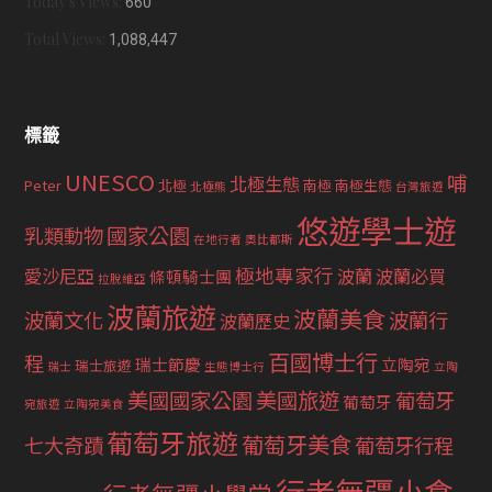
Today's Views:
660
Total Views:
1,088,447
標籤
UNESCO
哺
北極生態
Peter
北極
南極
南極生態
北極熊
台灣旅遊
悠遊學士遊
國家公園
乳類動物
在地行者
奧比都斯
極地專家行
愛沙尼亞
波蘭
波蘭必買
條頓騎士團
拉脫維亞
波蘭旅遊
波蘭美食
波蘭文化
波蘭行
波蘭歷史
百國博士行
程
瑞士節慶
立陶宛
瑞士旅遊
瑞士
生態博士行
立陶
美國國家公園
美國旅遊
葡萄牙
葡萄牙
宛旅遊
立陶宛美食
葡萄牙旅遊
葡萄牙美食
七大奇蹟
葡萄牙行程
行者無疆小食