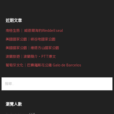
近期文章
南極生態｜ 威德爾海豹Weddell seal
美國國家公園｜峽谷地國家公園
美國國家公園｜維德方山國家公園
波蘭旅遊｜波蘭簡介‧PTT爆文
葡萄牙文化｜巴賽羅斯花公雞 Galo de Barcelos
搜
尋
關
鍵
瀏覽人數
字: