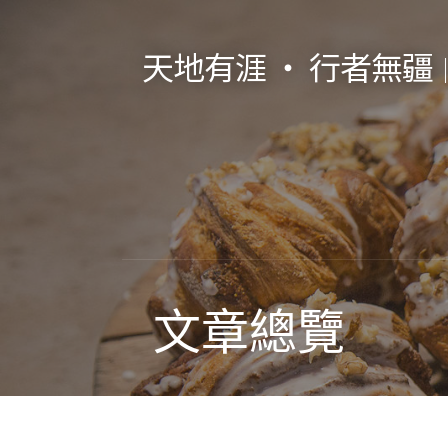
跳
至
天地有涯 ‧ 行者無疆
主
要
內
容
文章總覽