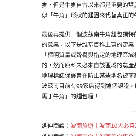
隻，但是牛隻自古以來都是重要的資
似「牛角」形狀的麵團來代替真正的
最後再提供一個波茲南牛角麵包獨特
的意義，以下是維基百科上寫的定義
「標明質量或聲譽與指定的地理區域
的，然而原料未必來自該區域的農產
地理標誌保護旨在防止某些地名被商
波茲南目前有99家店得到這個認證
馬丁牛角」的麵包囉！
波蘭旅遊｜波蘭10大必買
延伸閱讀：