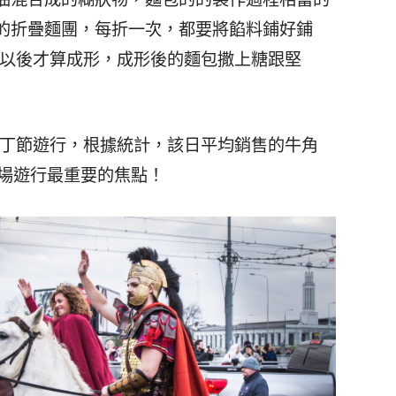
的折疊麵團，每折一次，都要將餡料鋪好鋪
次以後才算成形，成形後的麵包撒上糖跟堅
馬丁節遊行，根據統計，該日平均銷售的牛角
這場遊行最重要的焦點！