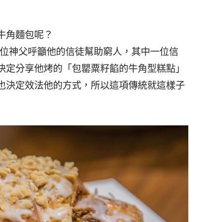
牛角麵包呢？
一位神父呼籲他的信徒幫助窮人，其中一位信
決定分享他烤的「包罌粟籽餡的牛角型糕點」
也決定效法他的方式，所以這項傳統就這樣子