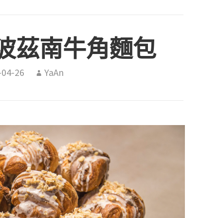
波茲南牛角麵包
-04-26
YaAn