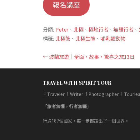
報名講座
分類:
Peter
、
北極
、
極地行者
、
無疆行者
、
標籤:
北極熊
、
北極生態
、
哺乳類動物
文
← 波蘭旅遊｜全面‧故事‧驚喜之旅13日
章
導
TRAVEL WITH SPIRIT TOUR
┋Traveler ┋Writer ┋Photographer ┋Tourlea
覽
「旅者無懼，行者無疆」
行遍187個國家，每一步都踏出了一個世界。