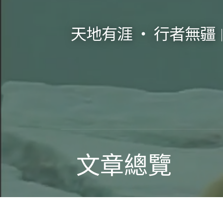
跳
至
天地有涯 ‧ 行者無疆
主
要
內
容
文章總覽