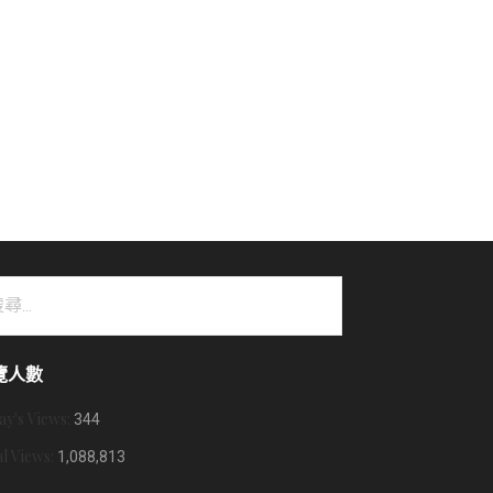
覽人數
ay's Views:
344
al Views:
1,088,813