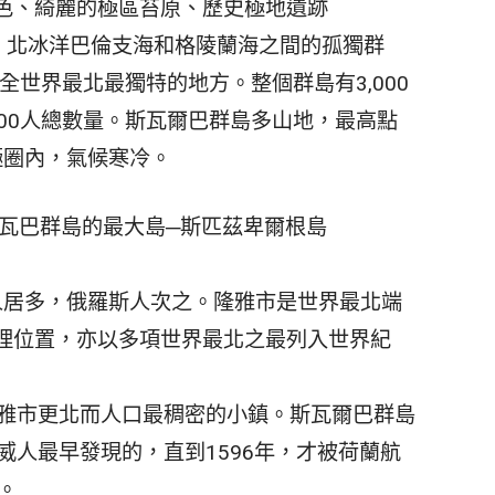
色、綺麗的極區苔原、歷史極地遺跡
度，北冰洋巴倫支海和格陵蘭海之間的孤獨群
全世界最北最獨特的地方。整個群島有3,000
00人總數量。斯瓦爾巴群島多山地，最高點
極圈內，氣候寒冷。
屬地斯瓦巴群島的最大島─斯匹茲卑爾根島
威人居多，俄羅斯人次之。隆雅市是世界最北端
理位置，亦以多項世界最北之最列入世界紀
隆雅市更北而人口最稠密的小鎮。斯瓦爾巴群島
威人最早發現的，直到1596年，才被荷蘭航
。