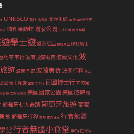
籤
UNESCO
北極生態
er
北極
南極
南極生態
北極熊
國家公園
哺乳類動物
旅遊
在地行者
奧比都斯
悠遊學士遊
愛沙尼亞
條頓騎士
拉脫維亞
波
波蘭文化
極地專家行
波蘭
波蘭必買
旅遊
波蘭美食
波蘭行程
波蘭歷史
瑞士
百國博士行
瑞士節慶
立陶宛
士旅遊
生態博士行
美國國家公園
美國旅遊
葡
宛旅遊
立陶宛美食
葡萄牙旅遊
葡萄
葡萄牙七大奇蹟
牙
行者無疆
美食
葡萄牙行程
蕭邦
蜜月推薦
行者無疆小食堂
學堂
辛特拉
領隊