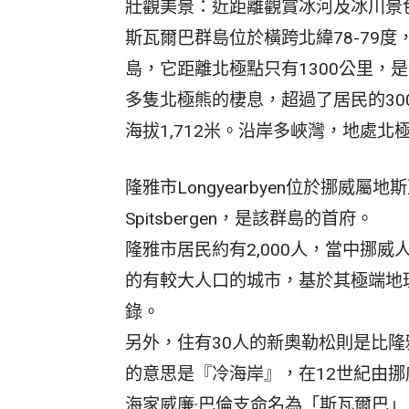
壯觀美景：近距離觀賞冰河及冰川景
斯瓦爾巴群島位於橫跨北緯78-79
島，它距離北極點只有1300公里，是
多隻北極熊的棲息，超過了居民的30
海拔1,712米。沿岸多峽灣，地處北
隆雅市Longyearbyen位於挪威
Spitsbergen，是該群島的首府。
隆雅市居民約有2,000人，當中挪
的有較大人口的城市，基於其極端地
錄。
另外，住有30人的新奧勒松則是比
的意思是『冷海岸』，在12世紀由挪
海家威廉·巴倫支命名為「斯瓦爾巴」