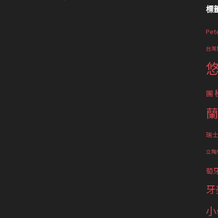
標
Pet
台灣
團
蘭
瑞
立陶
萄
牙
小