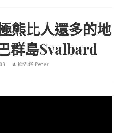
北極熊比人還多的地
群島Svalbard
03
極先鋒 Peter