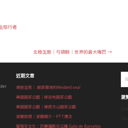
生態行者
北極生態｜弓頭鯨｜世界的最大嘴巴 →
搜
近期文章
尋
der
南極生態｜ 威德爾海豹Weddell seal
關
鍵
美國國家公園｜峽谷地國家公園
瀏
字:
美國國家公園｜維德方山國家公園
Tod
波蘭旅遊｜波蘭簡介‧PTT爆文
Tot
葡萄牙文化｜巴賽羅斯花公雞 Galo de Barcelos