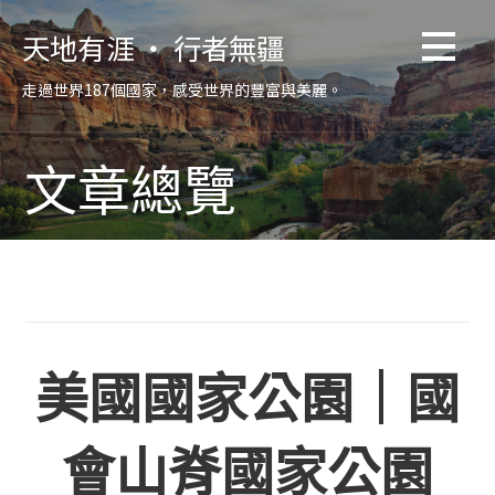
跳
天地有涯 ‧ 行者無疆
至
主
走過世界187個國家，感受世界的豐富與美麗。
要
內
容
文章總覽
美國國家公園｜國
會山脊國家公園