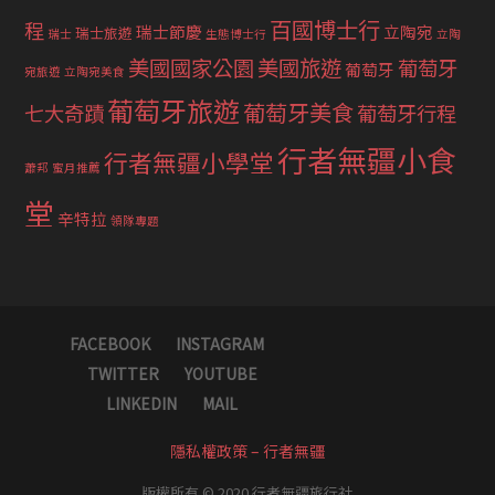
百國博士行
程
瑞士節慶
立陶宛
瑞士旅遊
瑞士
生態博士行
立陶
美國國家公園
美國旅遊
葡萄牙
葡萄牙
宛旅遊
立陶宛美食
葡萄牙旅遊
葡萄牙美食
七大奇蹟
葡萄牙行程
行者無疆小食
行者無疆小學堂
蕭邦
蜜月推薦
堂
辛特拉
領隊專題
FACEBOOK
INSTAGRAM
TWITTER
YOUTUBE
LINKEDIN
MAIL
隱私權政策 – 行者無疆
版權所有 © 2020 行者無疆旅行社