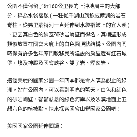
公園不僅保留了近160公里長的上沖地層中的大部
分，稱為水袋褶皺 ( 一種從千湖山到鮑威爾湖的岩石
脊柱，從弗里蒙特河一直延伸到水袋褶皺上的宜人溪 )
。更因其白色的納瓦荷砂岩峭壁而得名，其峭壁形成
類似放置在國會大廈上的白色圓頂狀結構。公園內同
時保有許多當年摩門教移民所建設的房屋還有紅石城
堡，埃及神殿及國會峽谷、雙子岩、煙囪岩。
這個美麗的國家公園一年四季都是令人嘆為觀止的綠
洲。站在公園內，可以看到明亮的藍天，白色和紅色
的砂岩峭壁，鬱鬱蔥蔥的綠色河岸以及沙漠地面上五
顏六色的植被點。快來探索國會山脊國家公園吧！
美國國家公園延伸閱讀：