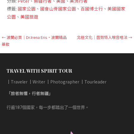
分類:
Peter
、
無疆行者
、
美國
、
美洲行者
標籤:
國家公園
、
國會山脊國家公園
、
百國博士行
、
美國國家
公園
、
美國旅遊
文
← 波蘭必買｜Dr.Irena Eris‧波蘭精品
北極文化｜茵努特人喉音唱法 →
藥妝
章
導
覽
TRAVEL WITH SPIRIT TOUR
┋Traveler ┋Writer ┋Photographer ┋Tourleader
「旅者無懼，行者無疆」
行遍187個國家，每一步都踏出了一個世界。