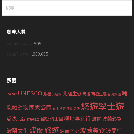
搜
尋
關
鍵
瀏覽人數
字:
Today's Views:
595
Total Views:
1,089,685
標籤
UNESCO
哺
北極生態
Peter
北極
南極
南極生態
北極熊
台灣旅遊
悠遊學士遊
國家公園
乳類動物
在地行者
奧比都斯
極地專家行
愛沙尼亞
波蘭
波蘭必買
條頓騎士團
拉脫維亞
波蘭旅遊
波蘭美食
波蘭文化
波蘭行
波蘭歷史