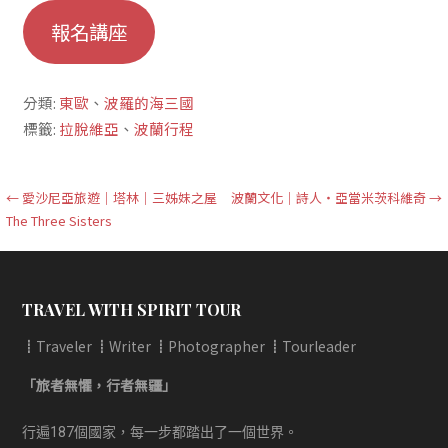
報名講座
分類:
東歐
、
波羅的海三國
標籤:
拉脫維亞
、
波蘭行程
文
← 愛沙尼亞旅遊｜塔林｜三姊妹之屋
波蘭文化｜詩人‧亞當米茨科維奇 →
The Three Sisters
章
導
覽
TRAVEL WITH SPIRIT TOUR
┋Traveler ┋Writer ┋Photographer ┋Tourleader
「旅者無懼，行者無疆」
行遍187個國家，每一步都踏出了一個世界。