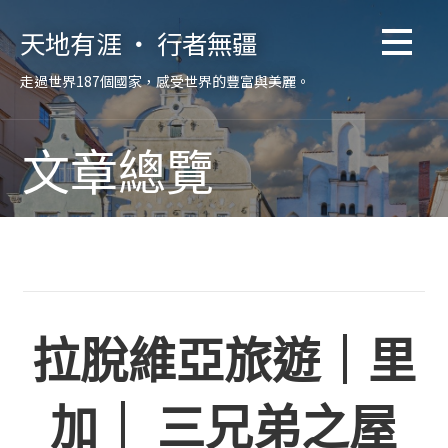
跳
天地有涯 ‧ 行者無疆
至
主
走過世界187個國家，感受世界的豐富與美麗。
要
內
容
文章總覽
拉脫維亞旅遊｜里
加｜ 三兄弟之屋