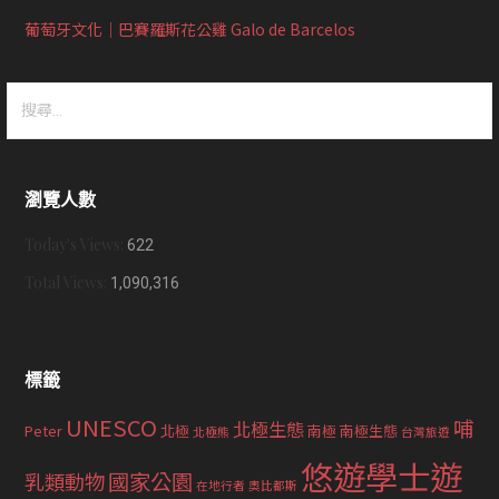
葡萄牙文化｜巴賽羅斯花公雞 Galo de Barcelos
搜
尋
關
鍵
瀏覽人數
字:
Today's Views:
622
Total Views:
1,090,316
標籤
UNESCO
哺
北極生態
Peter
北極
南極
南極生態
北極熊
台灣旅遊
悠遊學士遊
國家公園
乳類動物
在地行者
奧比都斯