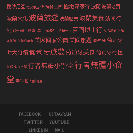
極地專家行
愛沙尼亞
波蘭
波蘭必買
條頓騎士團
拉脫維亞
波蘭旅遊
波蘭美食
波蘭文化
波蘭行
波蘭歷史
百國博士行
程
瑞士節慶
立陶宛
瑞士旅遊
瑞士
生態博士行
立陶
美國國家公園
美國旅遊
葡萄牙
葡萄牙
宛旅遊
立陶宛美食
葡萄牙旅遊
葡萄牙美食
七大奇蹟
葡萄牙行程
行者無疆小食
行者無疆小學堂
蕭邦
蜜月推薦
堂
辛特拉
領隊專題
FACEBOOK
INSTAGRAM
TWITTER
YOUTUBE
LINKEDIN
MAIL